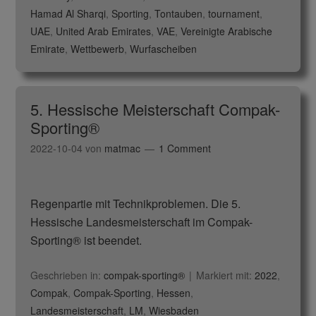
Hamad Al Sharqi
,
Sporting
,
Tontauben
,
tournament
,
UAE
,
United Arab Emirates
,
VAE
,
Vereinigte Arabische
Emirate
,
Wettbewerb
,
Wurfascheiben
5. Hessische Meisterschaft Compak-
Sporting®
2022-10-04
von
matmac
1 Comment
Regenpartie mit Technikproblemen. Die 5.
Hessische Landesmeisterschaft im Compak-
Sporting® ist beendet.
Geschrieben in:
compak-sporting®
Markiert mit:
2022
,
Compak
,
Compak-Sporting
,
Hessen
,
Landesmeisterschaft
,
LM
,
Wiesbaden