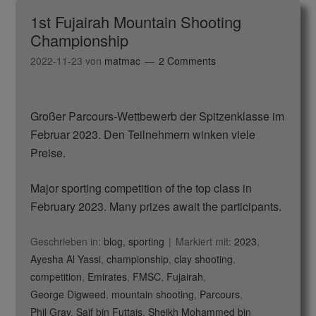
1st Fujairah Mountain Shooting
Championship
2022-11-23
von
matmac
2 Comments
Großer Parcours-Wettbewerb der Spitzenklasse im
Februar 2023. Den Teilnehmern winken viele
Preise.
Major sporting competition of the top class in
February 2023. Many prizes await the participants.
Geschrieben in:
blog
,
sporting
Markiert mit:
2023
,
Ayesha Al Yassi
,
championship
,
clay shooting
,
competition
,
Emirates
,
FMSC
,
Fujairah
,
George Digweed
,
mountain shooting
,
Parcours
,
Phil Gray
,
Saif bin Futtais
,
Sheikh Mohammed bin