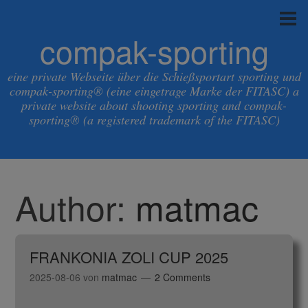
compak-sporting
eine private Webseite über die Schießsportart sporting und
compak-sporting® (eine eingetrage Marke der FITASC) a
private website about shooting sporting and compak-
sporting® (a registered trademark of the FITASC)
Author:
matmac
FRANKONIA ZOLI CUP 2025
2025-08-06
von
matmac
2 Comments