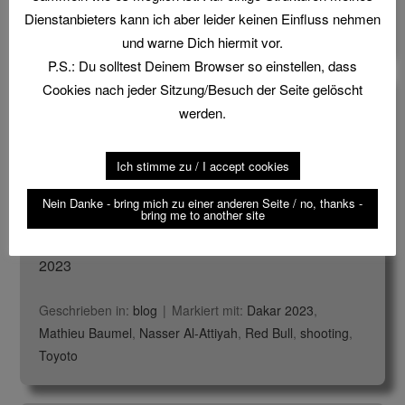
Cash
,
Fotos
,
france
,
Frankreich
,
photos
,
pictures
,
Dienstanbieters kann ich aber leider keinen Einfluss nehmen
Sologne
und warne Dich hiermit vor.
P.S.: Du solltest Deinem Browser so einstellen, dass
Cookies nach jeder Sitzung/Besuch der Seite gelöscht
Nasser Al-Attiyah gewinnt Dakar
werden.
2023
2023-01-24
von
matmac
einen Kommentar
Ich stimme zu / I accept cookies
hinterlassen
Nein Danke - bring mich zu einer anderen Seite / no, thanks -
bring me to another site
Skeet-Schütze Nasser Al-Attiyah gewinnt Dakar
2023
Geschrieben in:
blog
Markiert mit:
Dakar 2023
,
Mathieu Baumel
,
Nasser Al-Attiyah
,
Red Bull
,
shooting
,
Toyoto