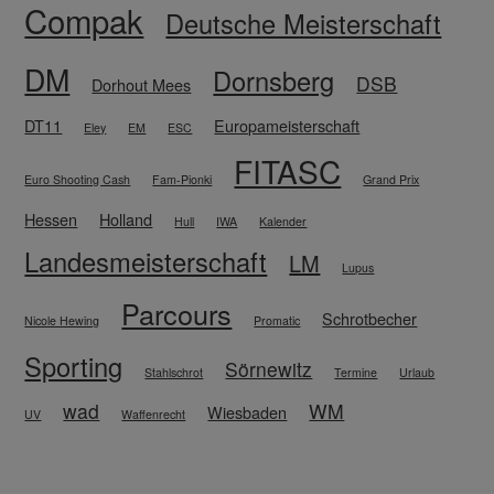
Compak
Deutsche Meisterschaft
DM
Dornsberg
DSB
Dorhout Mees
DT11
Europameisterschaft
Eley
EM
ESC
FITASC
Euro Shooting Cash
Fam-Pionki
Grand Prix
Hessen
Holland
Hull
IWA
Kalender
Landesmeisterschaft
LM
Lupus
Parcours
Schrotbecher
Nicole Hewing
Promatic
Sporting
Sörnewitz
Stahlschrot
Termine
Urlaub
wad
WM
Wiesbaden
UV
Waffenrecht