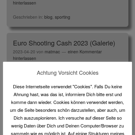
hinterlassen
Geschrieben in:
blog
,
sporting
Euro Shooting Cash 2023 (Galerie)
2023-04-20
von
matmac
einen Kommentar
hinterlassen
Achtung Vorsicht Cookies
Hier gibt es ausschließlich Fotos vom ESC 2023 –
Diese Internetseite verwendet "Cookies". Falls Du keine
ohne den langweiligen Bericht dazu.
Ahnung hast, was das ist, informiere Dich bitte erst und
Here are exclusively photos from the ESC 2023 –
komme dann wieder. Cookies können verwendet werden,
without the boring article about it
um die Seite besonders schön darzustellen, aber auch, um
Dich auszuspionieren. Ich versuche auf dieser Seite so
Geschrieben in:
blog
,
sporting
Markiert mit:
Ball Trap
,
wenig Daten über Dich und Deinen Computer/Browser zu
Ball-Trap
,
Bilder
,
Charles Bardou
,
ESC
,
Euro Shooting
sammeln wie es möglich ist. Auf einige Strukturen meines