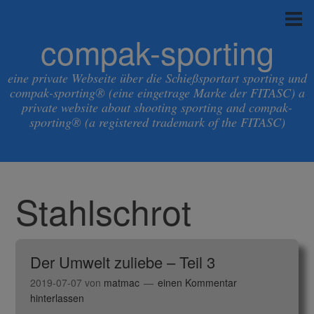
compak-sporting
eine private Webseite über die Schießsportart sporting und
compak-sporting® (eine eingetrage Marke der FITASC) a
private website about shooting sporting and compak-
sporting® (a registered trademark of the FITASC)
Stahlschrot
Der Umwelt zuliebe – Teil 3
2019-07-07
von
matmac
einen Kommentar
hinterlassen