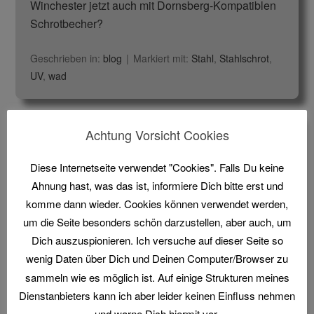
Winchester jetzt auch mit Dornsberg-Kompatiblen
Schrotbecher?
Geschrieben in:
blog
Markiert mit:
Stahl
,
Stahlschrot
,
UV
,
wad
Der Umwelt zuliebe
Achtung Vorsicht Cookies
2019-01-07
von
matmac
2 Comments
Diese Internetseite verwendet "Cookies". Falls Du keine
Ahnung hast, was das ist, informiere Dich bitte erst und
komme dann wieder. Cookies können verwendet werden,
um die Seite besonders schön darzustellen, aber auch, um
Dich auszuspionieren. Ich versuche auf dieser Seite so
wenig Daten über Dich und Deinen Computer/Browser zu
sammeln wie es möglich ist. Auf einige Strukturen meines
Dienstanbieters kann ich aber leider keinen Einfluss nehmen
und warne Dich hiermit vor.