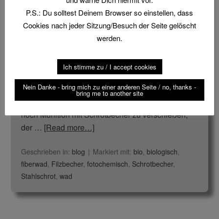
P.S.: Du solltest Deinem Browser so einstellen, dass
Cookies nach jeder Sitzung/Besuch der Seite gelöscht
In den Niederlanden ist schon seit einigen Jahren
werden.
nur noch Stahlschrot bzw. Weicheisenschrot
erlaubt. Inwiefern dies die Umwelt beeinflusst soll
hier nicht analysiert werden. Ein interessanter
Ich stimme zu / I accept cookies
Artikel zu diesem Thema ist z.B. hier zu finden:
Nein Danke - bring mich zu einer anderen Seite / no, thanks -
Link Seit dem 01.01.2019 haben die Dornsberg
bring me to another site
Schützen in Baden-Württemberg eine Auflage, nur
noch Munition mit Schrotbecher zu verschießen,
der …
[Read more…]
Geschrieben in:
blog
Markiert mit:
bio
,
biologisch
,
fiberwad
,
Filzbecher
,
fotochemisch
,
Schrotbecher
,
Stahlschrot
,
wad