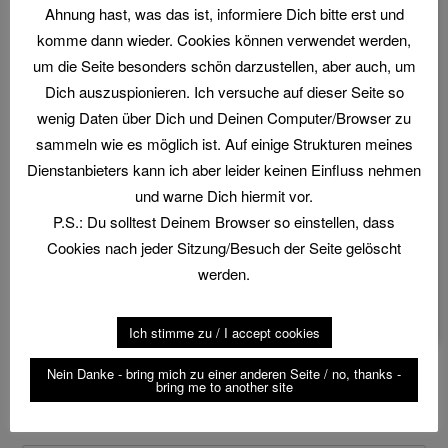
Preise.
Ahnung hast, was das ist, informiere Dich bitte erst und
komme dann wieder. Cookies können verwendet werden,
Major sporting competition of the top class in
um die Seite besonders schön darzustellen, aber auch, um
February 2023. Many prizes await the participants.
Dich auszuspionieren. Ich versuche auf dieser Seite so
wenig Daten über Dich und Deinen Computer/Browser zu
Geschrieben in:
blog
,
sporting
Markiert mit:
2023
,
sammeln wie es möglich ist. Auf einige Strukturen meines
Ayesha Al Yassi
,
championship
,
clay shooting
,
Dienstanbieters kann ich aber leider keinen Einfluss nehmen
competition
,
Emirates
,
FMSC
,
Fujairah
,
und warne Dich hiermit vor.
George Digweed
,
mountain shooting
,
Parcours
,
P.S.: Du solltest Deinem Browser so einstellen, dass
Phil Gray
,
Saif bin Futtais
,
Sheikh Mohammed bin
Cookies nach jeder Sitzung/Besuch der Seite gelöscht
Hamad Al Sharqi
,
Sporting
,
Tontauben
,
tournament
,
werden.
UAE
,
United Arab Emirates
,
VAE
,
Vereinigte Arabische
Emirate
,
Wettbewerb
,
Wurfascheiben
Ich stimme zu / I accept cookies
Nein Danke - bring mich zu einer anderen Seite / no, thanks -
bring me to another site
Suche