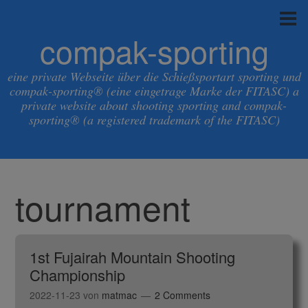
compak-sporting
eine private Webseite über die Schießsportart sporting und
compak-sporting® (eine eingetrage Marke der FITASC) a
private website about shooting sporting and compak-
sporting® (a registered trademark of the FITASC)
tournament
1st Fujairah Mountain Shooting
Championship
2022-11-23
von
matmac
2 Comments