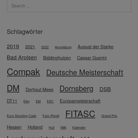
Schlagwörter
2019
2021
August der Starke
2022
Anmeldung
Bad Arolsen
Biddinghuizen
Caesar Guerini
Compak
Deutsche Meisterschaft
DM
Dornsberg
DSB
Dorhout Mees
DT11
Europameisterschaft
Eley
EM
ESC
FITASC
Euro Shooting Cash
Fam-Pionki
Grand Prix
Hessen
Holland
Hull
IWA
Kalender