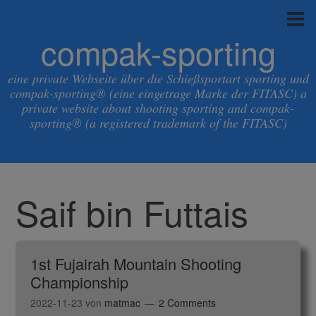
compak-sporting
eine private Webseite über die Schießsportart sporting und
compak-sporting® (eine eingetrage Marke der FITASC) a
private website about shooting sporting and compak-
sporting® (a registered trademark of the FITASC)
Saif bin Futtais
1st Fujairah Mountain Shooting
Championship
2022-11-23
von
matmac
2 Comments