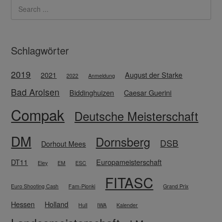
Schlagwörter
2019
2021
August der Starke
2022
Anmeldung
Bad Arolsen
Biddinghuizen
Caesar Guerini
Compak
Deutsche Meisterschaft
DM
Dornsberg
DSB
Dorhout Mees
DT11
Europameisterschaft
Eley
EM
ESC
FITASC
Euro Shooting Cash
Fam-Pionki
Grand Prix
Hessen
Holland
Hull
IWA
Kalender