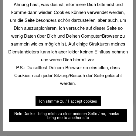
Preise.
Ahnung hast, was das ist, informiere Dich bitte erst und
komme dann wieder. Cookies können verwendet werden,
Major sporting competition of the top class in
um die Seite besonders schön darzustellen, aber auch, um
February 2023. Many prizes await the participants.
Dich auszuspionieren. Ich versuche auf dieser Seite so
wenig Daten über Dich und Deinen Computer/Browser zu
Geschrieben in:
blog
,
sporting
Markiert mit:
2023
,
sammeln wie es möglich ist. Auf einige Strukturen meines
Ayesha Al Yassi
,
championship
,
clay shooting
,
Dienstanbieters kann ich aber leider keinen Einfluss nehmen
competition
,
Emirates
,
FMSC
,
Fujairah
,
und warne Dich hiermit vor.
George Digweed
,
mountain shooting
,
Parcours
,
P.S.: Du solltest Deinem Browser so einstellen, dass
Phil Gray
,
Saif bin Futtais
,
Sheikh Mohammed bin
Cookies nach jeder Sitzung/Besuch der Seite gelöscht
Hamad Al Sharqi
,
Sporting
,
Tontauben
,
tournament
,
werden.
UAE
,
United Arab Emirates
,
VAE
,
Vereinigte Arabische
Emirate
,
Wettbewerb
,
Wurfascheiben
Ich stimme zu / I accept cookies
Nein Danke - bring mich zu einer anderen Seite / no, thanks -
bring me to another site
Suche