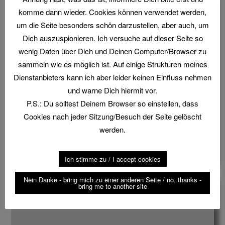
Ergebnisse der Deutschen
komme dann wieder. Cookies können verwendet werden,
Meisterschaft im Parcours 2019
um die Seite besonders schön darzustellen, aber auch, um
2019-08-19
von
matmac
einen Kommentar
Dich auszuspionieren. Ich versuche auf dieser Seite so
hinterlassen
wenig Daten über Dich und Deinen Computer/Browser zu
sammeln wie es möglich ist. Auf einige Strukturen meines
Es ist schon spät (2:09 Uhr) deshalb hier nur kurz
Dienstanbieters kann ich aber leider keinen Einfluss nehmen
die Ergebnislisten im Foto. Einen ausführlichen
und warne Dich hiermit vor.
Bericht gibt es in Kürze.
P.S.: Du solltest Deinem Browser so einstellen, dass
Cookies nach jeder Sitzung/Besuch der Seite gelöscht
Geschrieben in:
sporting
Markiert mit:
2019
,
Deutsche
werden.
Meisterschaft
,
DM
,
Dornsberg
,
Ergebnis
,
Ergebnisliste
,
Ergebnisse
,
Parcours
Ich stimme zu / I accept cookies
Nein Danke - bring mich zu einer anderen Seite / no, thanks -
Rottenplan für die DM
bring me to another site
2019-08-11
von
matmac
3 Comments