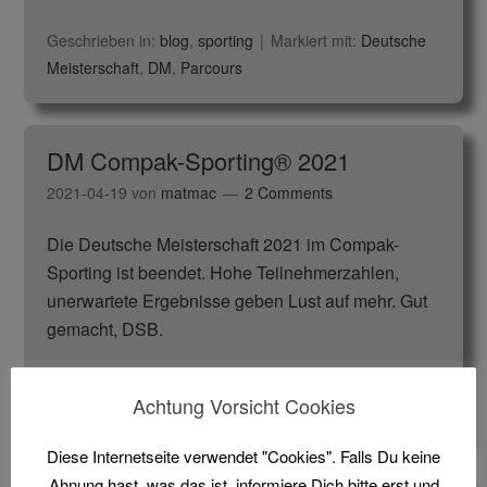
Geschrieben in:
blog
,
sporting
Markiert mit:
Deutsche
Meisterschaft
,
DM
,
Parcours
DM Compak-Sporting® 2021
2021-04-19
von
matmac
2 Comments
Die Deutsche Meisterschaft 2021 im Compak-
Sporting ist beendet. Hohe Teilnehmerzahlen,
unerwartete Ergebnisse geben Lust auf mehr. Gut
gemacht, DSB.
Geschrieben in:
Uncategorized
Markiert mit:
2021
,
Achtung Vorsicht Cookies
Compak
,
Deutsche Meisterschaft
,
DM
Diese Internetseite verwendet "Cookies". Falls Du keine
Ahnung hast, was das ist, informiere Dich bitte erst und