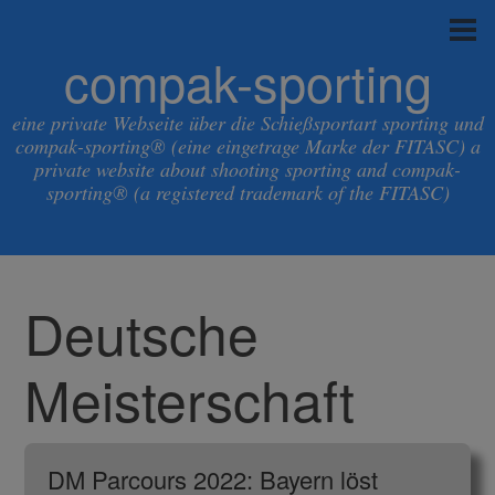
compak-sporting
eine private Webseite über die Schießsportart sporting und
compak-sporting® (eine eingetrage Marke der FITASC) a
private website about shooting sporting and compak-
sporting® (a registered trademark of the FITASC)
Deutsche
Meisterschaft
DM Parcours 2022: Bayern löst