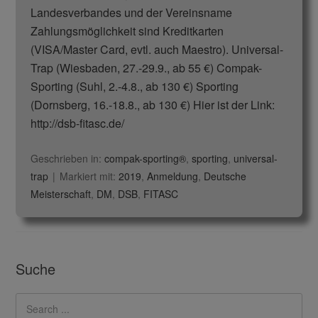
Landesverbandes und der Vereinsname
Zahlungsmöglichkeit sind Kreditkarten
(VISA/Master Card, evtl. auch Maestro). Universal-
Trap (Wiesbaden, 27.-29.9., ab 55 €) Compak-
Sporting (Suhl, 2.-4.8., ab 130 €) Sporting
(Dornsberg, 16.-18.8., ab 130 €) Hier ist der Link:
http://dsb-fitasc.de/
Geschrieben in:
compak-sporting®
,
sporting
,
universal-
trap
Markiert mit:
2019
,
Anmeldung
,
Deutsche
Meisterschaft
,
DM
,
DSB
,
FITASC
Suche