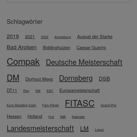
Schlagwörter
2019
2021
August der Starke
2022
Anmeldung
Bad Arolsen
Biddinghuizen
Caesar Guerini
Compak
Deutsche Meisterschaft
DM
Dornsberg
DSB
Dorhout Mees
DT11
Europameisterschaft
Eley
EM
ESC
FITASC
Euro Shooting Cash
Fam-Pionki
Grand Prix
Hessen
Holland
Hull
IWA
Kalender
Landesmeisterschaft
LM
Lupus