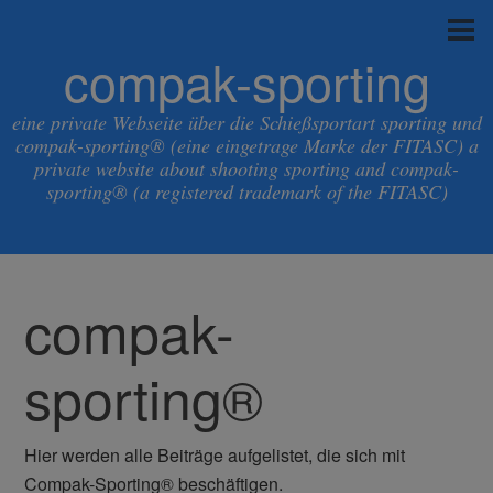
compak-sporting
eine private Webseite über die Schießsportart sporting und
compak-sporting® (eine eingetrage Marke der FITASC) a
private website about shooting sporting and compak-
sporting® (a registered trademark of the FITASC)
compak-
sporting®
Hier werden alle Beiträge aufgelistet, die sich mit
Compak-Sporting® beschäftigen.