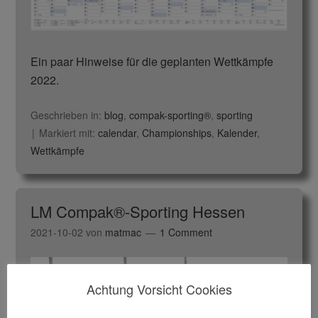
Ein paar Hinweise für die geplanten Wettkämpfe
2022.
Geschrieben in:
blog
,
compak-sporting®
,
sporting
Markiert mit:
calendar
,
Championships
,
Kalender
,
Wettkämpfe
LM Compak®-Sporting Hessen
2021-10-02
von
matmac
1 Comment
Achtung Vorsicht Cookies