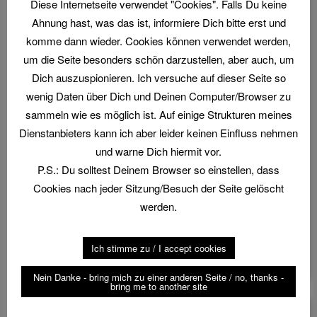
Diese Internetseite verwendet "Cookies". Falls Du keine
Ahnung hast, was das ist, informiere Dich bitte erst und
komme dann wieder. Cookies können verwendet werden,
um die Seite besonders schön darzustellen, aber auch, um
Dich auszuspionieren. Ich versuche auf dieser Seite so
wenig Daten über Dich und Deinen Computer/Browser zu
sammeln wie es möglich ist. Auf einige Strukturen meines
Dienstanbieters kann ich aber leider keinen Einfluss nehmen
und warne Dich hiermit vor.
Die Landesmeisterschaft 2021 im hessischen
P.S.: Du solltest Deinem Browser so einstellen, dass
Wiesbaden ist beendet. Hier eine
Cookies nach jeder Sitzung/Besuch der Seite gelöscht
Zusammenfassung und die Ergebnisse.
werden.
Geschrieben in:
compak-sporting®
Markiert mit:
Ich stimme zu / I accept cookies
Landesmeisterschaft
,
LM
,
Wiesbaden
Nein Danke - bring mich zu einer anderen Seite / no, thanks -
bring me to another site
Anmeldung LM Hessen