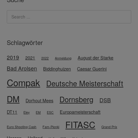
Schlagwörter
2019
2021
August der Starke
2022
Anmeldung
Bad Arolsen
Biddinghuizen
Caesar Guerini
Compak
Deutsche Meisterschaft
DM
Dornsberg
DSB
Dorhout Mees
DT11
Europameisterschaft
Eley
EM
ESC
FITASC
Euro Shooting Cash
Fam-Pionki
Grand Prix
Hessen
Holland