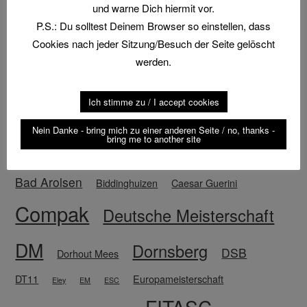
und warne Dich hiermit vor.
P.S.: Du solltest Deinem Browser so einstellen, dass
Suche
Cookies nach jeder Sitzung/Besuch der Seite gelöscht
werden.
Ich stimme zu / I accept cookies
Schlagwörter
Nein Danke - bring mich zu einer anderen Seite / no, thanks -
bring me to another site
2019
2021
August der Starke
2022
Anmeldung
Bad Arolsen
Biddinghuizen
Caesar Guerini
Compak
Deutsche Meisterschaft
DM
Dornsberg
DSB
Dorhout Mees
DT11
Europameisterschaft
Eley
EM
ESC