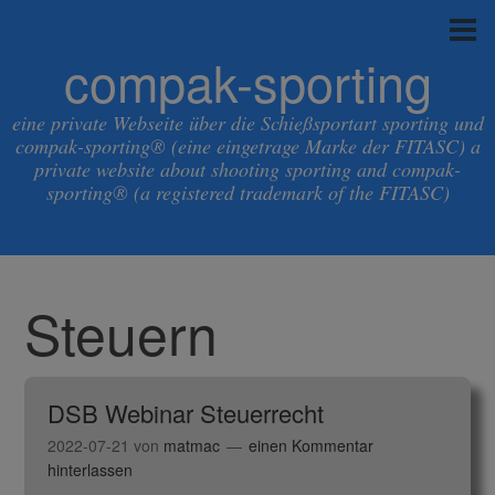
compak-sporting
eine private Webseite über die Schießsportart sporting und
compak-sporting® (eine eingetrage Marke der FITASC) a
private website about shooting sporting and compak-
sporting® (a registered trademark of the FITASC)
Steuern
DSB Webinar Steuerrecht
2022-07-21
von
matmac
einen Kommentar
hinterlassen