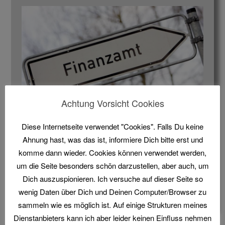
Achtung Vorsicht Cookies
Diese Internetseite verwendet "Cookies". Falls Du keine
Versteuer Euer Verein Wurfscheiben und Munition
Ahnung hast, was das ist, informiere Dich bitte erst und
richtig? Lässt sich trotz steigender Preise sparen?
komme dann wieder. Cookies können verwendet werden,
um die Seite besonders schön darzustellen, aber auch, um
Geschrieben in:
blog
Markiert mit:
günstig
,
Kosten
,
Dich auszuspionieren. Ich versuche auf dieser Seite so
Munition
,
sparen
,
Steuern
,
Steuerrecht
,
Tontauben
,
wenig Daten über Dich und Deinen Computer/Browser zu
Wurfscheiben
sammeln wie es möglich ist. Auf einige Strukturen meines
Dienstanbieters kann ich aber leider keinen Einfluss nehmen