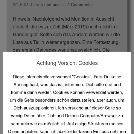
2019-03-11
von
matmac
2 Comments
Hinweis: Nachfolgend wird Munition in Aussicht
gestellt, die es zur Zeit (März 2019) noch nicht im
Handel gibt. Sollte sich das Ändern werden wir die
Liste aus Teil 1 weiter ergänzen. Eine Fortsetzung
des ersten Beitrages war unausweichlich. Die
Patronenhersteller haben zum Teil die Zeichen der
Achtung Vorsicht Cookies
Zeit erkannt und treiben ihre Entwicklung voran.
Viele große …
[Read more…]
Diese Internetseite verwendet "Cookies". Falls Du keine
Ahnung hast, was das ist, informiere Dich bitte erst und
Geschrieben in:
blog
Markiert mit:
Bornaghi
,
Carmusa
komme dann wieder. Cookies können verwendet werden,
Bioammo
,
Clever
,
Dornsberg
,
Eley
,
Eley Hawk
,
Fam
um die Seite besonders schön darzustellen, aber auch, um
Pioni
,
Gamebore
,
Hull
,
Kunststoff
,
Lambro
,
Landratsamt
Dich auszuspionieren. Ich versuche auf dieser Seite so
Konstanz
,
Mary Arm
,
NSI
,
Pegoraro Sport Srl
,
Plastik
,
wenig Daten über Dich und Deinen Computer/Browser zu
RC-Cartridges
,
Schrotbecher
,
Umweltschutz
,
wad
sammeln wie es möglich ist. Auf einige Strukturen meines
Dienstanbieters kann ich aber leider keinen Einfluss nehmen