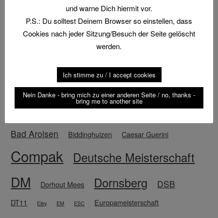
und warne Dich hiermit vor.
P.S.: Du solltest Deinem Browser so einstellen, dass
Suche
Cookies nach jeder Sitzung/Besuch der Seite gelöscht
werden.
Ich stimme zu / I accept cookies
Schlagwörter
Nein Danke - bring mich zu einer anderen Seite / no, thanks -
bring me to another site
2019
2021
August der Starke
2022
Anmeldung
Bad Arolsen
Biddinghuizen
Caesar Guerini
Compak
Deutsche Meisterschaft
DM
Dornsberg
DSB
Dorhout Mees
DT11
Europameisterschaft
Eley
EM
ESC