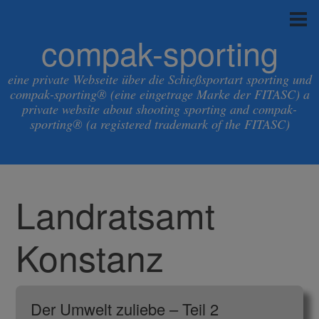
compak-sporting
eine private Webseite über die Schießsportart sporting und
compak-sporting® (eine eingetrage Marke der FITASC) a
private website about shooting sporting and compak-
sporting® (a registered trademark of the FITASC)
Landratsamt
Konstanz
Der Umwelt zuliebe – Teil 2