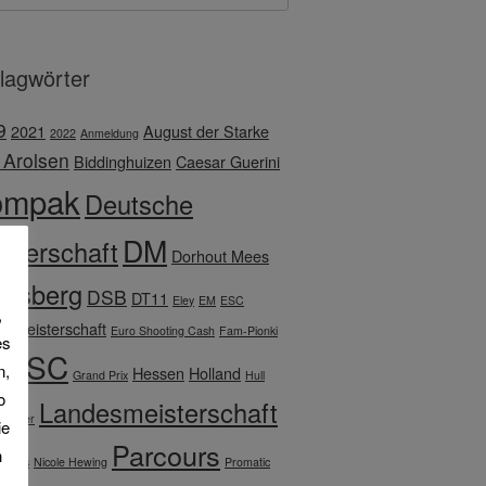
lagwörter
9
2021
August der Starke
2022
Anmeldung
 Arolsen
Biddinghuizen
Caesar Guerini
ompak
Deutsche
DM
sterschaft
Dorhout Mees
rnsberg
DSB
DT11
Eley
EM
ESC
,
pameisterschaft
Euro Shooting Cash
Fam-Pionki
es
TASC
n,
Hessen
Holland
Grand Prix
Hull
o
Landesmeisterschaft
lender
ie
Parcours
h
Lupus
Nicole Hewing
Promatic