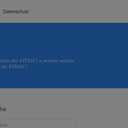
Datenschutz
Marke der FITASC) a private website
f the FITASC)
he