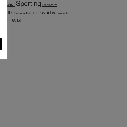
Sporting
otbecher
Stahlschrot
newitz
wad
Termine
Urlaub
UV
Waffenrecht
WM
baden