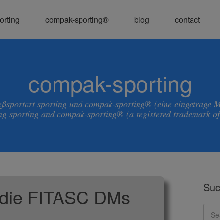
orting
compak-sporting®
blog
contact
compak-sporting
ießsportart sporting und compak-sporting® (eine eingetrage 
ng sporting and compak-sporting® (a registered trademark o
Suc
 die FITASC DMs