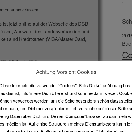
mentar hinterlassen
Sch
 ist jetzt online auf der Webseite des DSB
Adresse, Auswahl des Landesverbandes und
201
eit sind Kreditkarten (VISA/Master Card,
Bad
C
27.-29.9., ab 55 €)
Mei
.8., ab 130 €)
Achtung Vorsicht Cookies
8., ab 130 €)
Do
Diese Internetseite verwendet "Cookies". Falls Du keine Ahnung hast
Euro
/
as das ist, informiere Dich bitte erst und komme dann wieder. Cooki
FI
önnen verwendet werden, um die Seite besonders schön darzustelle
aber auch, um Dich auszuspionieren. Ich versuche auf dieser Seite s
porting
,
universal-trap
Markiert mit:
2019
,
IWA
Ka
,
DM
,
DSB
,
FITASC
enig Daten über Dich und Deinen Computer/Browser zu sammeln w
LM
es möglich ist. Auf einige Strukturen meines Dienstanbieters kann ic
aber leider keinen Einfluss nehmen und warne Dich hiermit vor.