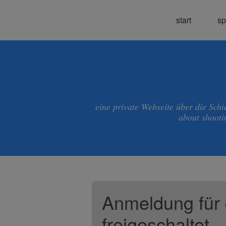
start
sp
eine private Webseite über die Sch
about shooti
Anmeldung für
freigeschaltet