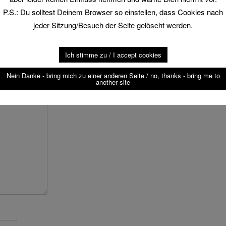
Schr
P.S.: Du solltest Deinem Browser so einstellen, dass Cookies nach
ar
Sör
jeder Sitzung/Besuch der Seite gelöscht werden.
Wies
entlicht.
Erforderliche Felder sind mit
*
Ich stimme zu / I accept cookies
Nein Danke - bring mich zu einer anderen Seite / no, thanks - bring me to
another site