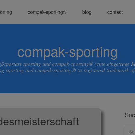
orting
compak-sporting®
blog
contact
compak-sporting
ießsportart sporting und compak-sporting® (eine eingetrage 
ng sporting and compak-sporting® (a registered trademark o
Suc
esmeisterschaft