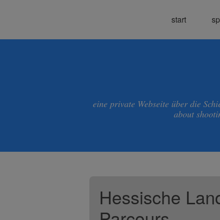
start
sp
eine private Webseite über die Sch
about shooti
Hessische Land
Parcours