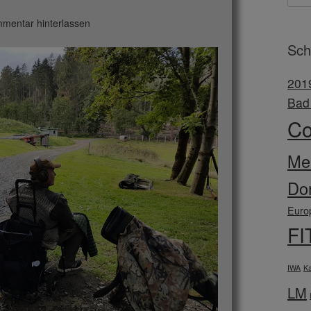
mentar hinterlassen
Sch
201
Bad
C
Mei
Do
Euro
FI
IWA
Ka
LM