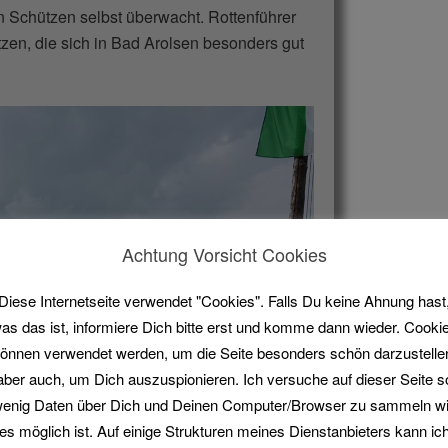
 Schützen selbst überwacht. Rottenführer
zen, die sich in Bad Arolsen besonders gut
Achtung Vorsicht Cookies
Diese Internetseite verwendet "Cookies". Falls Du keine Ahnung hast
as das ist, informiere Dich bitte erst und komme dann wieder. Cooki
önnen verwendet werden, um die Seite besonders schön darzustelle
aber auch, um Dich auszuspionieren. Ich versuche auf dieser Seite s
enig Daten über Dich und Deinen Computer/Browser zu sammeln w
es möglich ist. Auf einige Strukturen meines Dienstanbieters kann ic