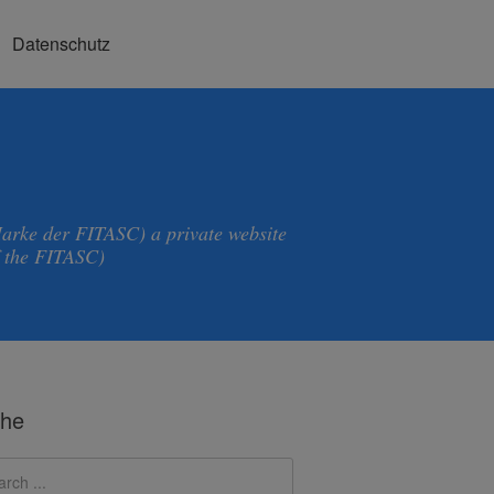
Datenschutz
Marke der FITASC) a private website
f the FITASC)
he