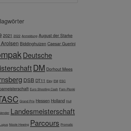
lagwörter
9
2021
August der Starke
2022
Anmeldung
 Arolsen
Biddinghuizen
Caesar Guerini
ompak
Deutsche
DM
sterschaft
Dorhout Mees
rnsberg
DSB
DT11
Eley
EM
ESC
pameisterschaft
Euro Shooting Cash
Fam-Pionki
TASC
Hessen
Holland
Grand Prix
Hull
Landesmeisterschaft
lender
Parcours
Lupus
Nicole Hewing
Promatic