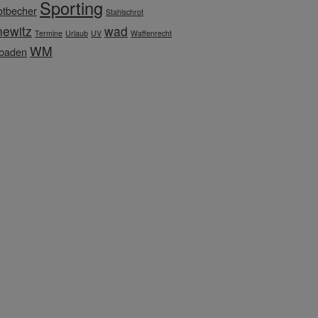
Sporting
otbecher
Stahlschrot
newitz
wad
Termine
Urlaub
UV
Waffenrecht
WM
baden