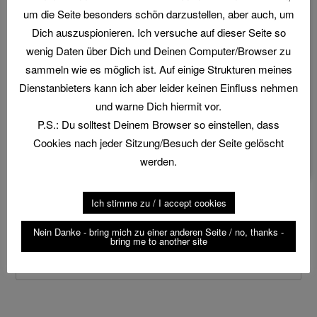
Sonntag werden dann je 100 Tauben Sporting
um die Seite besonders schön darzustellen, aber auch, um
geschossen.Insgesamt sind 172 Starter(-innen) im
Dich auszuspionieren. Ich versuche auf dieser Seite so
Compak und 422 beim Parcours gemeldet. Da ich
wenig Daten über Dich und Deinen Computer/Browser zu
das Wochenende vorher schon auf der DM
sammeln wie es möglich ist. Auf einige Strukturen meines
Compak …
[Read more…]
Dienstanbieters kann ich aber leider keinen Einfluss nehmen
und warne Dich hiermit vor.
Geschrieben in:
compak-sporting®
,
sporting
Markiert
P.S.: Du solltest Deinem Browser so einstellen, dass
mit:
Biddinghuizen
,
Dorhout Mees
,
GP
,
Grand Prix
,
Cookies nach jeder Sitzung/Besuch der Seite gelöscht
Holland
werden.
Ich stimme zu / I accept cookies
Suche
Nein Danke - bring mich zu einer anderen Seite / no, thanks -
bring me to another site