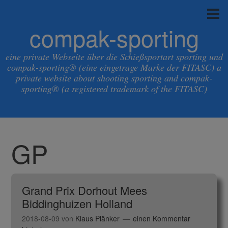
compak-sporting
eine private Webseite über die Schießsportart sporting und
compak-sporting® (eine eingetrage Marke der FITASC) a
private website about shooting sporting and compak-
sporting® (a registered trademark of the FITASC)
GP
Grand Prix Dorhout Mees
Biddinghuizen Holland
2018-08-09
von
Klaus Plänker
einen Kommentar