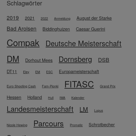
Schlagwörter
2019
2021
August der Starke
2022
Anmeldung
Bad Arolsen
Biddinghuizen
Caesar Guerini
Compak
Deutsche Meisterschaft
DM
Dornsberg
DSB
Dorhout Mees
DT11
Europameisterschaft
Eley
EM
ESC
FITASC
Euro Shooting Cash
Fam-Pionki
Grand Prix
Hessen
Holland
Hull
IWA
Kalender
Landesmeisterschaft
LM
Lupus
Parcours
Schrotbecher
Nicole Hewing
Promatic